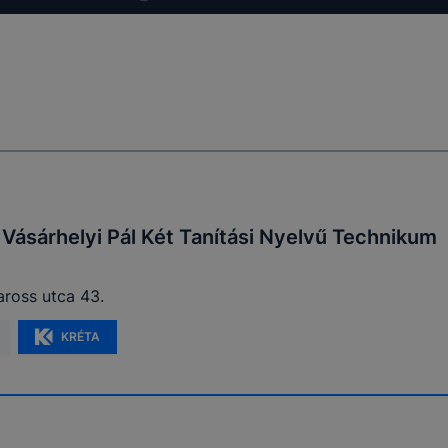
rn böngésző engedélyezi a cookie-k beállításának a válto
böngésző alapértelmezettként automatikusan elfogadja a c
alában megváltoztathatók.
igyelmét, hogy mivel a cookie-k célja honlapunk használhat
ak megkönnyítése vagy lehetővé tétele, a cookie-k alkalm
zása vagy törlése által előfordulhat, hogy felhasználóink 
lapunk funkcióinak teljes körű használatára, vagy a honlap
 eltérően fog működni böngészőjében.
 Vásárhelyi Pál Két Tanítási Nyelvű Technikum
ross utca 43.
KRÉTA