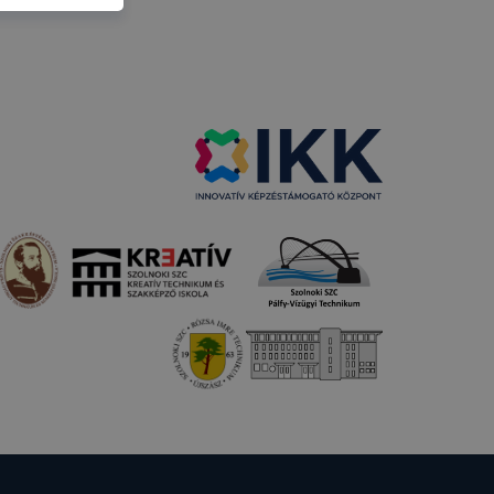
gy webhelyet
ciót
an
kat a
nlapot -
asználja
b