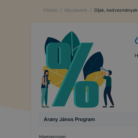
/
/
Főoldal
Képzéseink
Díjak, kedvezmények
H
Arany János Program
Hamarosan...