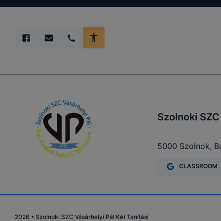
Minden mode
A legtöbb 
de ezek ált
Felhívjuk f
folyamatain
megakadályo
képesek hon
tervezettől
Szolnoki SZC
5000 Szolnok, Ba
CLASSROOM
2026
•
Szolnoki SZC Vásárhelyi Pál Két Tanítási