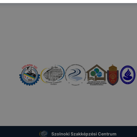
y kis fájl, amely akkor kerül a számítógépre, amikor Ön e
.
számtalan funkcióval rendelkeznek. Többek között informá
megjegyzik a látogató egyéni beállításait és általánosságb
k a honlap használatát.
SZC Vásárhelyi Pál Két Tanítási Nyelvű Technikum
a cookie-
élokból használja:
ció gyűjtése azzal kapcsolatban, hogyan használja Ön a ho
elmérésével, hogy a honlap melyik részeit látogatja, vagy h
bb, így megtudhatjuk, hogyan biztosítsunk Önnek még job
nálói élményt, ha ismét meglátogatja oldalunkat
fejlesztése
nőrizheti és hogyan tudja kikapcsolni a cookie-kat?
Szolnoki Szakképzési Centrum