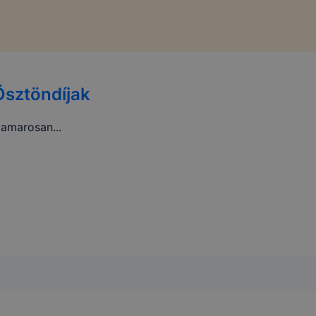
Ösztöndíjak
amarosan...