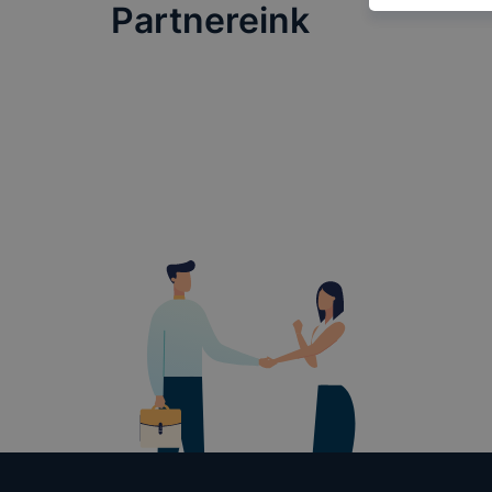
A
cookie
eg
Partnereink
látogat meg
A cookie-k 
gyűjtenek, 
megkönnyíti
A
Szolnoki 
következő c
informá
annak f
leginká
felhasz
honlap 
Hogyan elle