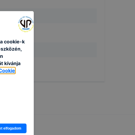
a cookie-k
eszközén,
an
t kívánja
Cookie
et elfogadom