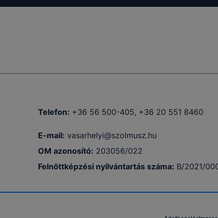
ztatását.
ookie-kat,
óságának és
azásának
nem lesznek
 a
Telefon:
+36 56 500-405, +36 20 551 8460
E-mail:
vasarhelyi@szolmusz.hu
OM azonosító:
203056/022
Felnőttképzési nyilvántartás száma:
B/2021/00