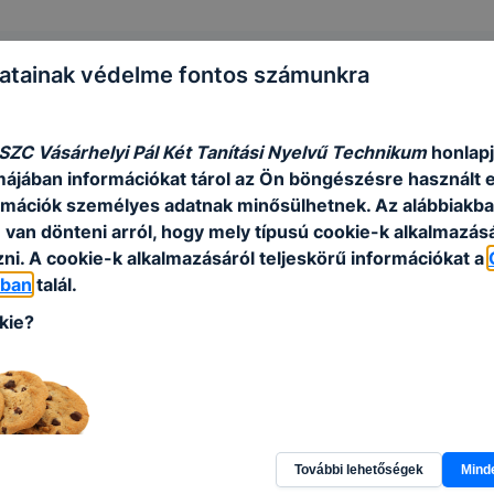
atainak védelme fontos számunkra
 SZC Vásárhelyi Pál Két Tanítási Nyelvű Technikum
honlapj
rmájában információkat tárol az Ön böngészésre használt 
rmációk személyes adatnak minősülhetnek. Az alábbiakb
van dönteni arról, hogy mely típusú cookie-k alkalmazásá
ni. A cookie-k alkalmazásáról teljeskörű információkat a
óban
talál.
kie?
További lehetőségek
Mind