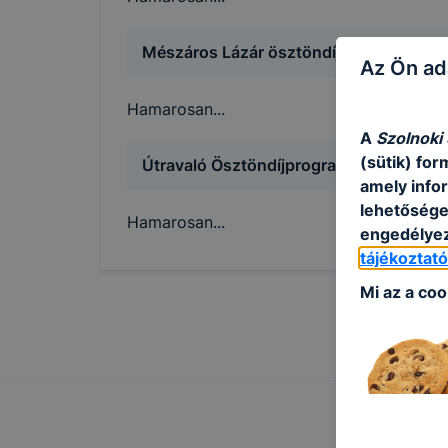
Mészáros Lázár ösztöndíj
Az Ön ad
Hamarosan...
A
Szolnoki
(sütik) fo
Útravaló Ösztöndíjprogram
amely info
lehetősége 
Hamarosan...
engedélyez
tájékoztat
Mi az a coo