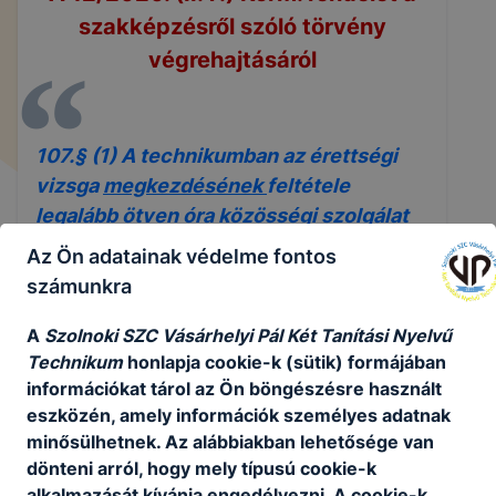
szakképzésről szóló törvény
végrehajtásáról
107.§ (1) A technikumban az érettségi
vizsga
megkezdésének
feltétele
legalább ötven óra közösségi szolgálat
teljesítése.
Az Ön adatainak védelme fontos
számunkra
A
Szolnoki SZC Vásárhelyi Pál Két Tanítási Nyelvű
🔍
PARTNERSZERVEZET
Technikum
honlapja cookie-k (sütik) formájában
információkat tárol az Ön böngészésre használt
KERESÉS
eszközén, amely információk személyes adatnak
minősülhetnek. Az alábbiakban lehetősége van
dönteni arról, hogy mely típusú cookie-k
alkalmazását kívánja engedélyezni. A cookie-k