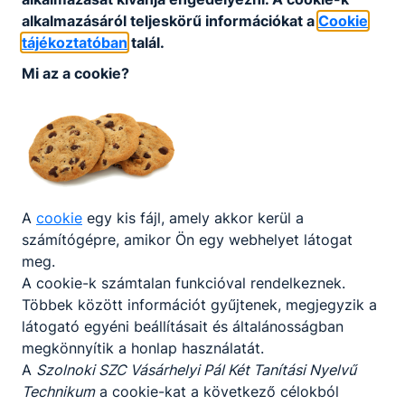
Település (város) alapján
alkalmazásáról teljeskörű információkat a
Cookie
tájékoztatóban
talál.
Mi az a cookie?
KERESÉS
Tevékenységi területek
A
cookie
egy kis fájl, amely akkor kerül a
alapján
számítógépre, amikor Ön egy webhelyet látogat
meg.
A cookie-k számtalan funkcióval rendelkeznek.
Többek között információt gyűjtenek, megjegyzik a
KERESÉS
látogató egyéni beállításait és általánosságban
megkönnyítik a honlap használatát.
A
Szolnoki SZC Vásárhelyi Pál Két Tanítási Nyelvű
Technikum
a cookie-kat a következő célokból