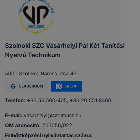
Szolnoki SZC Vásárhelyi Pál Két Tanítási
Nyelvű Technikum
5000 Szolnok, Baross utca 43.
CLASSROOM
KRÉTA
Telefon:
+36 56 500-405, +36 20 551 8460
E-mail:
vasarhelyi@szolmusz.hu
OM azonosító:
203056/022
Felnőttképzési nyilvántartás száma: