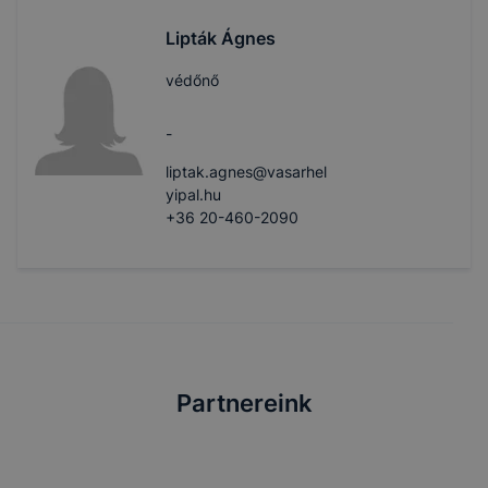
Lipták Ágnes
védőnő
-
liptak.agnes@vasarhel
yipal.hu
+36 20-460-2090
Partnereink