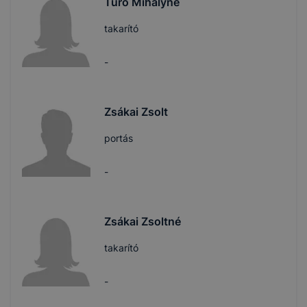
Turó Mihályné
takarító
-
Zsákai Zsolt
portás
-
Zsákai Zsoltné
takarító
-