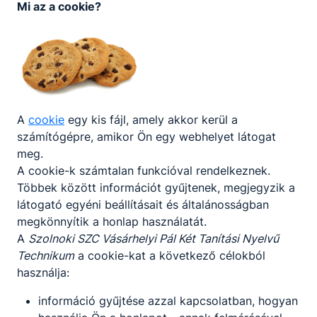
Mi az a cookie?
Tóth Enikő
iskolatitkár
-
vasarhelyi@szolmusz.
hu
A
cookie
egy kis fájl, amely akkor kerül a
+36 20/551-8460
számítógépre, amikor Ön egy webhelyet látogat
meg.
Kókai Péter
A cookie-k számtalan funkcióval rendelkeznek.
Többek között információt gyűjtenek, megjegyzik a
gondnok
látogató egyéni beállításait és általánosságban
megkönnyítik a honlap használatát.
-
A
Szolnoki SZC Vásárhelyi Pál Két Tanítási Nyelvű
kokai.peter@vasarhely
Technikum
a cookie-kat a következő célokból
ipal.hu
használja:
+36 20/552-5100
információ gyűjtése azzal kapcsolatban, hogyan