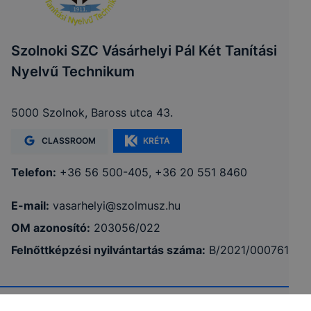
Szolnoki SZC Vásárhelyi Pál Két Tanítási
Nyelvű Technikum
5000 Szolnok, Baross utca 43.
CLASSROOM
KRÉTA
Telefon:
+36 56 500-405, +36 20 551 8460
E-mail:
vasarhelyi@szolmusz.hu
OM azonosító:
203056/022
Felnőttképzési nyilvántartás száma:
B/2021/000761
Adatkezelés
Impresszum