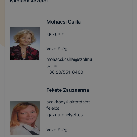
Iskolánk vezetői
Mohácsi Csilla
igazgató
Vezetőség
mohacsi.csilla@szolmu
sz.hu
+36 20/551-8460
Fekete Zsuzsanna
szakirányú oktatásért
felelős
igazgatóhelyettes
Vezetőség