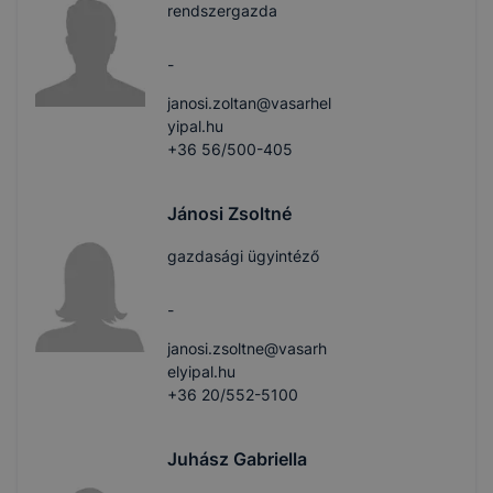
rendszergazda
-
janosi.zoltan@vasarhel
yipal.hu
+36 56/500-405
Jánosi Zsoltné
gazdasági ügyintéző
-
janosi.zsoltne@vasarh
elyipal.hu
+36 20/552-5100
Juhász Gabriella