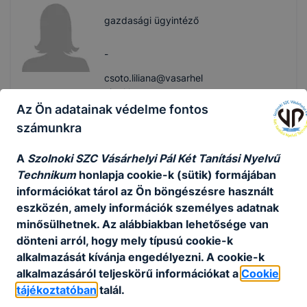
gazdasági ügyintéző
-
csoto.liliana@vasarhel
yipal.hu
+36 20/552-5100
Az Ön adatainak védelme fontos
számunkra
Szekeresné
A
Szolnoki SZC Vásárhelyi Pál Két Tanítási Nyelvű
Granyák Márta
Technikum
honlapja cookie-k (sütik) formájában
iskolatitkár
információkat tárol az Ön böngészésre használt
eszközén, amely információk személyes adatnak
minősülhetnek. Az alábbiakban lehetősége van
-
dönteni arról, hogy mely típusú cookie-k
vasarhelyi@szolmusz.
alkalmazását kívánja engedélyezni. A cookie-k
hu
alkalmazásáról teljeskörű információkat a
Cookie
+36 20/551-8460
tájékoztatóban
talál.