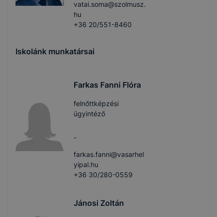
vatai.soma@szolmusz.
hu
+36 20/551-8460
Iskolánk munkatársai
Farkas Fanni Flóra
felnőttképzési
ügyintéző
-
farkas.fanni@vasarhel
yipal.hu
+36 30/280-0559
Jánosi Zoltán