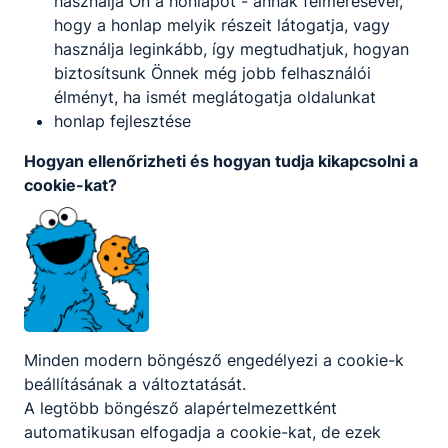
használja Ön a honlapot - annak felmérésével,
Balog Eszter
hogy a honlap melyik részeit látogatja, vagy
használja leginkább, így megtudhatjuk, hogyan
takarító
biztosítsunk Önnek még jobb felhasználói
élményt, ha ismét meglátogatja oldalunkat
-
honlap fejlesztése
Hogyan ellenőrizheti és hogyan tudja kikapcsolni a
Benedek Béla
cookie-kat?
portás
-
Dikó Ferenc
Minden modern böngésző engedélyezi a cookie-k
portás
beállításának a változtatását.
A legtöbb böngésző alapértelmezettként
-
automatikusan elfogadja a cookie-kat, de ezek