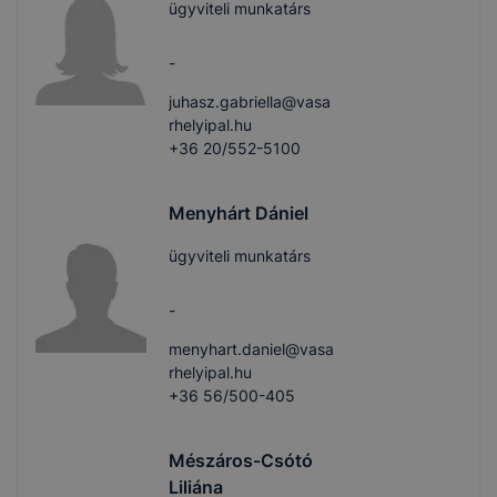
ügyviteli munkatárs
-
juhasz.gabriella@vasa
rhelyipal.hu
+36 20/552-5100
Menyhárt Dániel
ügyviteli munkatárs
-
menyhart.daniel@vasa
rhelyipal.hu
+36 56/500-405
Mészáros-Csótó
Liliána