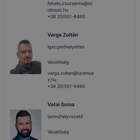
fekete.zsuzsanna@sz
olmusz.hu
+36 20/551-8460
Varga Zoltán
igazgatóhelyettes
Vezetőség
varga.zoltan@szolmus
z.hu
+36 20/551-8460
Vatai Soma
tanműhelyvezető
Vezetőség