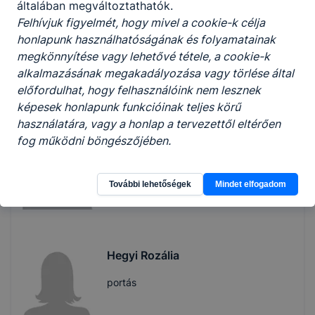
általában megváltoztathatók.
Felhívjuk figyelmét, hogy mivel a cookie-k célja
Dikó Ferencné
honlapunk használhatóságának és folyamatainak
megkönnyítése vagy lehetővé tétele, a cookie-k
takarító
alkalmazásának megakadályozása vagy törlése által
előfordulhat, hogy felhasználóink nem lesznek
-
képesek honlapunk funkcióinak teljes körű
használatára, vagy a honlap a tervezettől eltérően
fog működni böngészőjében.
Dikó Krisztina
takarító
További lehetőségek
Mindet elfogadom
-
Hegyi Rozália
portás