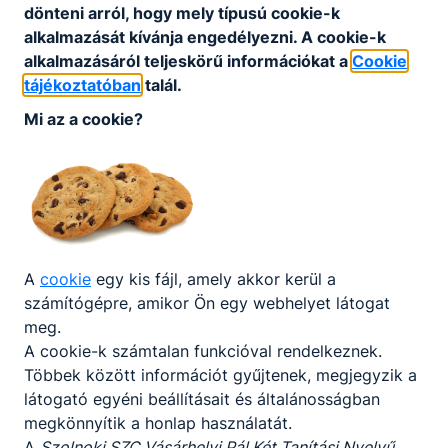
dönteni arról, hogy mely típusú cookie-k
alkalmazását kívánja engedélyezni. A cookie-k
alkalmazásáról teljeskörű információkat a
Cookie
tájékoztatóban
talál.
Mi az a cookie?
Partnereink
A
cookie
egy kis fájl, amely akkor kerül a
számítógépre, amikor Ön egy webhelyet látogat
meg.
A cookie-k számtalan funkcióval rendelkeznek.
Többek között információt gyűjtenek, megjegyzik a
látogató egyéni beállításait és általánosságban
megkönnyítik a honlap használatát.
A
Szolnoki SZC Vásárhelyi Pál Két Tanítási Nyelvű