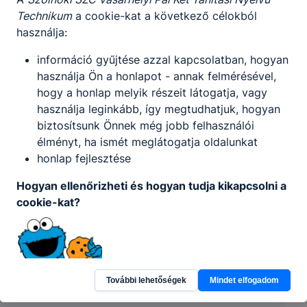
Technikum
a cookie-kat a következő célokból
használja:
információ gyűjtése azzal kapcsolatban, hogyan
használja Ön a honlapot - annak felmérésével,
hogy a honlap melyik részeit látogatja, vagy
használja leginkább, így megtudhatjuk, hogyan
biztosítsunk Önnek még jobb felhasználói
élményt, ha ismét meglátogatja oldalunkat
honlap fejlesztése
Hogyan ellenőrizheti és hogyan tudja kikapcsolni a
Szolnoki SZC Vásárhelyi Pál Két Tanítási
cookie-kat?
Nyelvű Technikum
5000 Szolnok, Baross utca 43.
További lehetőségek
Mindet elfogadom
CLASSROOM
KRÉTA