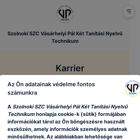
Szolnoki SZC Vásárhelyi Pál Két Tanítási Nyelvű
Technikum
Karrier
Az Ön adatainak védelme fontos
/
Főoldal
Karrier
számunkra
A
Szolnoki SZC Vásárhelyi Pál Két Tanítási Nyelvű
Technikum
honlapja cookie-k (sütik) formájában
Jelenleg nincsenek aktív álláshirdetéseink
információkat tárol az Ön böngészésre használt
eszközén, amely információk személyes adatnak
Vissza a főoldalra
minősülhetnek. Az alábbiakban lehetősége van