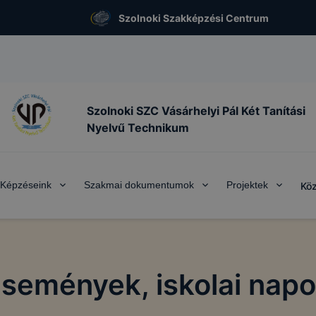
Szolnoki Szakképzési Centrum
Szolnoki SZC Vásárhelyi Pál Két Tanítási
Nyelvű Technikum
Képzéseink
Szakmai dokumentumok
Projektek
Köz
semények, iskolai nap