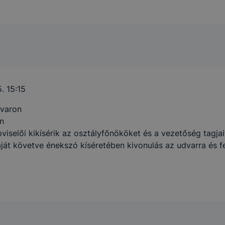
. 15:15
dvaron
an
viselői kikísérik az osztályfőnököket és a vezetőség tagjai
ját követve énekszó kíséretében kivonulás az udvarra és fe