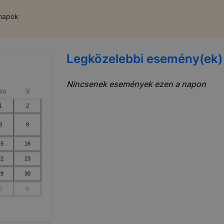
 napok
Legközelebbi esemény(ek)
Nincsenek események ezen a napon
zo
V
1
2
8
9
15
16
22
23
29
30
5
6