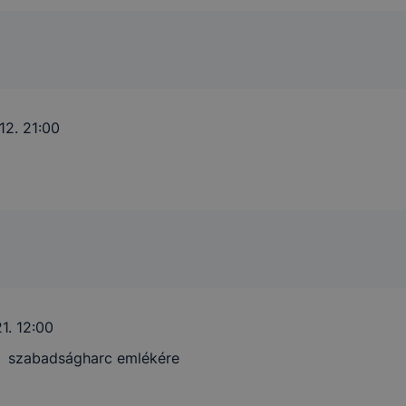
nálói élményt, ha ismét meglátogatja oldalunkat
fejlesztése
nőrizheti és hogyan tudja kikapcsolni a cookie-kat?
12. 21:00
rn böngésző engedélyezi a cookie-k beállításának a válto
böngésző alapértelmezettként automatikusan elfogadja a c
alában megváltoztathatók.
igyelmét, hogy mivel a cookie-k célja honlapunk használhat
ak megkönnyítése vagy lehetővé tétele, a cookie-k alkalm
1. 12:00
zása vagy törlése által előfordulhat, hogy felhasználóink 
és szabadságharc emlékére
lapunk funkcióinak teljes körű használatára, vagy a honlap
 eltérően fog működni böngészőjében.