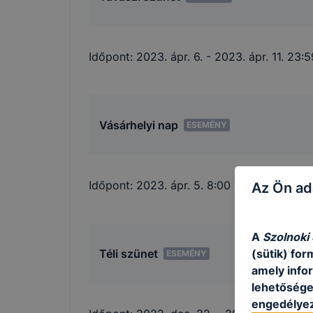
Időpont:
2023. ápr. 6.
- 2023. ápr. 11. 23:5
Vásárhelyi nap
ESEMÉNY
Időpont:
2023. ápr. 5. 8:00
- 2023. ápr. 5.
Az Ön ad
A
Szolnoki
Téli szünet
(sütik) fo
ESEMÉNY
amely info
lehetősége 
engedélyez