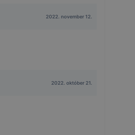
2022. november 12.
ztatását.
2022. október 21.
ookie-kat,
óságának és
azásának
nem lesznek
 a