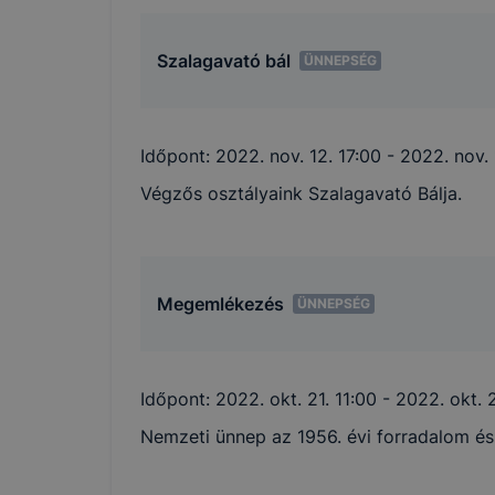
felhasz
honlap 
Szalagavató bál
ÜNNEPSÉG
Hogyan elle
Időpont:
2022. nov. 12. 17:00
- 2022. nov. 
Végzős osztályaink Szalagavató Bálja.
Minden mode
Megemlékezés
A legtöbb 
ÜNNEPSÉG
de ezek ált
Felhívjuk f
folyamatain
Időpont:
2022. okt. 21. 11:00
- 2022. okt. 2
megakadályo
Nemzeti ünnep az 1956. évi forradalom 
képesek hon
tervezettől