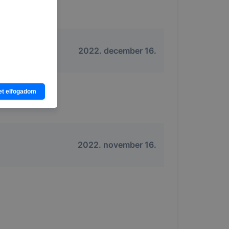
2022. december 16.
et elfogadom
gy webhelyet
ciót
an
2022. november 16.
kat a
nlapot -
asználja
b