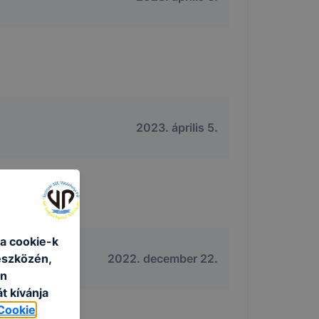
2023. április 5.
a cookie-k
eszközén,
2022. december 22.
an
t kívánja
Cookie