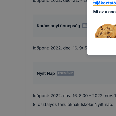
Időpont:
2022. dec. 22.
- 2023. jan. 8. 23
tájékoztat
Mi az a coo
Karácsonyi ünnepség
ESEMÉNY
Időpont:
2022. dec. 16. 9:15
- 2022. dec. 1
A
cookie
eg
látogat meg
A cookie-k 
gyűjtenek, 
Nyílt Nap
ESEMÉNY
megkönnyíti
A
Szolnoki 
következő c
Időpont:
2022. nov. 16. 8:00
- 2022. nov. 1
informá
8. osztályos tanulóknak Iskolai Nyílt nap.
annak f
leginká