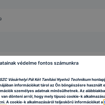
9
 12:00
atainak védelme fontos számunkra
 SZC Vásárhelyi Pál Két Tanítási Nyelvű Technikum
honlapj
rmájában információkat tárol az Ön böngészésre használt 
rmációk személyes adatnak minősülhetnek. Az alábbiakb
van dönteni arról, hogy mely típusú cookie-k alkalmazásá
ni. A cookie-k alkalmazásáról teljeskörű információkat a