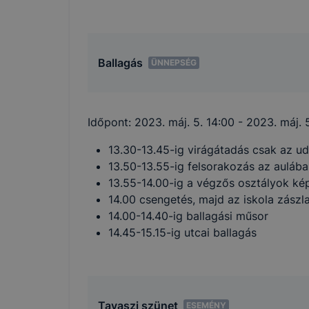
Ballagás
ÜNNEPSÉG
Időpont:
2023. máj. 5. 14:00
- 2023. máj. 5
13.30-13.45-ig virágátadás csak az u
13.50-13.55-ig felsorakozás az auláb
13.55-14.00-ig a végzős osztályok kép
14.00 csengetés, majd az iskola zászla
14.00-14.40-ig ballagási műsor
14.45-15.15-ig utcai ballagás
Tavaszi szünet
ESEMÉNY