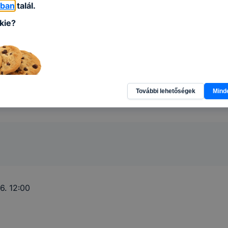
:59
óban
talál.
kie?
További lehetőségek
Mind
6. 10:00
y kis fájl, amely akkor kerül a számítógépre, amikor Ön e
.
számtalan funkcióval rendelkeznek. Többek között informá
megjegyzik a látogató egyéni beállításait és általánosságb
k a honlap használatát.
SZC Vásárhelyi Pál Két Tanítási Nyelvű Technikum
a cookie-
élokból használja:
6. 12:00
ció gyűjtése azzal kapcsolatban, hogyan használja Ön a ho
elmérésével, hogy a honlap melyik részeit látogatja, vagy h
bb, így megtudhatjuk, hogyan biztosítsunk Önnek még job