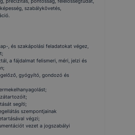
, precizitás, pontosság, felelősségtudat,
 képesség, szabálykövetés,
ció.
ap-, és szakápolási feladatokat végez,
t;
l, a fájdalmat felismeri, méri, jelzi és
n;
egelőző, gyógyító, gondozó és
yermekelhanyagolást;
zátartozóit;
ását segíti;
egellátás szempontjainak
etartásával végzi;
umentációt vezet a jogszabályi