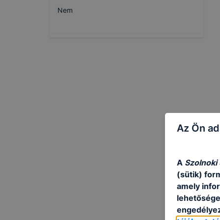
Nem
Az Ön ad
A
Szolnoki
(sütik) fo
amely info
lehetősége 
engedélyez