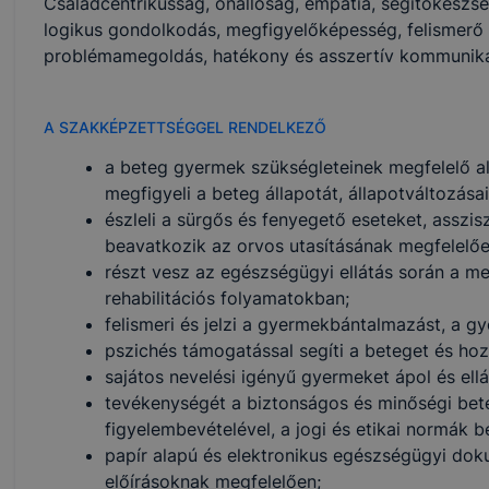
Családcentrikusság, önállóság, empátia, segítőkészség
logikus gondolkodás, megfigyelőképesség, felismerő
problémamegoldás, hatékony és asszertív kommuniká
A SZAKKÉPZETTSÉGGEL RENDELKEZŐ
a beteg gyermek szükségleteinek megfelelő al
megfigyeli a beteg állapotát, állapotváltozásai
észleli a sürgős és fenyegető eseteket, asszisztá
beavatkozik az orvos utasításának megfelelőe
részt vesz az egészségügyi ellátás során a m
rehabilitációs folyamatokban;
felismeri és jelzi a gyermekbántalmazást, a g
pszichés támogatással segíti a beteget és hoz
sajátos nevelési igényű gyermeket ápol és ellát
tevékenységét a biztonságos és minőségi bet
figyelembevételével, a jogi és etikai normák b
papír alapú és elektronikus egészségügyi dok
előírásoknak megfelelően;