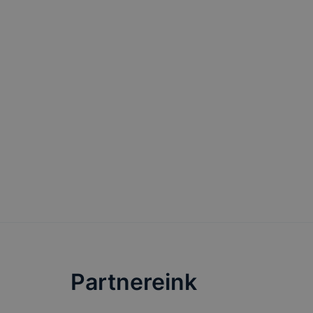
felhasz
honlap 
Hogyan elle
Minden mode
A legtöbb 
de ezek ált
Felhívjuk f
folyamatain
megakadályo
képesek hon
Partnereink
tervezettől