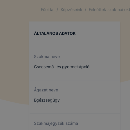
/
/
Főoldal
Képzéseink
Felnőttek szakmai ok
ÁLTALÁNOS ADATOK
Szakma neve
Csecsemő- és gyermekápoló
Ágazat neve
Egészségügy
Szakmajegyzék száma