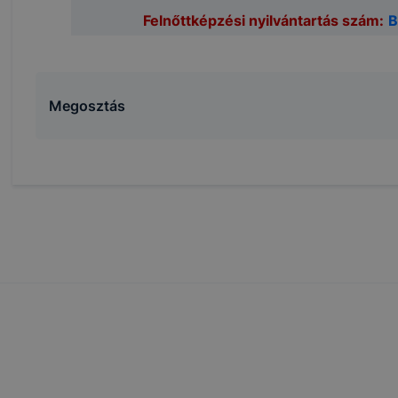
nálói élményt, ha ismét meglátogatja oldalunkat
Felnőttképzési nyilvántartás szám:
B
fejlesztése
nőrizheti és hogyan tudja kikapcsolni a cookie-kat?
Megosztás
rn böngésző engedélyezi a cookie-k beállításának a válto
böngésző alapértelmezettként automatikusan elfogadja a c
alában megváltoztathatók.
igyelmét, hogy mivel a cookie-k célja honlapunk használhat
ak megkönnyítése vagy lehetővé tétele, a cookie-k alkalm
zása vagy törlése által előfordulhat, hogy felhasználóink 
lapunk funkcióinak teljes körű használatára, vagy a honlap
 eltérően fog működni böngészőjében.