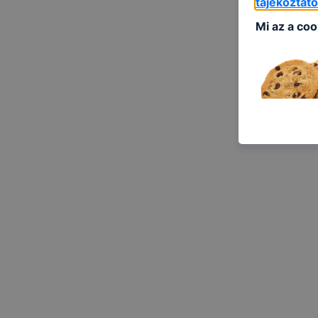
tájékoztat
Mi az a coo
A
cookie
eg
látogat meg
A cookie-k 
gyűjtenek, 
megkönnyíti
A
Szolnoki 
következő c
informá
annak f
leginká