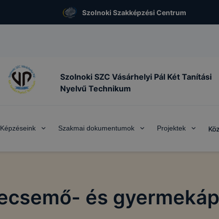
Szolnoki Szakképzési Centrum
Szolnoki SZC Vásárhelyi Pál Két Tanítási
Nyelvű Technikum
Képzéseink
Szakmai dokumentumok
Projektek
Köz
ecsemő- és gyermekáp