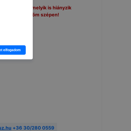
k közül bármelyik is hiányzik
értését köszönöm szépen!
et elfogadom
gy webhelyet
ciót
an
kat a
nlapot -
asználja
b
sz.hu
+36 30/280 0559