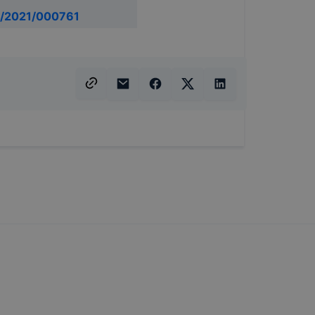
/2021/000761
ztatását.
ookie-kat,
óságának és
azásának
nem lesznek
 a