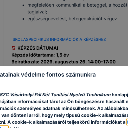
megfelelően kommunikál a beteggel, a hozzáta
tagjaival;
egészségnevelést, betegedukációt végez.
ISKOLASPECIFIKUS INFORMÁCIÓK A KÉPZÉSHEZ
📆
KÉPZÉS DÁTUMAI
Képzés időtartama: 1,5 év
Beiratkozás: 2026. augusztus 26. 14:00-17:00
Szükséges dokumentumok, amelyekből az
eredeti és
atainak védelme fontos számunkra
személyazonosító igazolvány (mindkét oldala)
lakcímkártya
 SZC Vásárhelyi Pál Két Tanítási Nyelvű Technikum
honlapj
adóigazolvány
rmájában információkat tárol az Ön böngészésre használt 
TAJ kártya
rmációk személyes adatnak minősülhetnek. Az alábbiakb
a képzéshez szükséges végzettség bizonyítvány
van dönteni arról, hogy mely típusú cookie-k alkalmazásá
1 éven belüli t
üdőszűrő vizsgálat, széklet vizsgála
ni. A cookie-k alkalmazásáról teljeskörű információkat a
vagy Hep.B védőoltást igazoló dokumentum