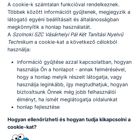
intéz; a szakrendelőkben lévő műszereket,
A cookie-k számtalan funkcióval rendelkeznek.
eszközöket tisztán tartja.
Többek között információt gyűjtenek, megjegyzik a
A GYÓGYSZERTÁRI ASSZISZTENS
látogató egyéni beállításait és általánosságban
SZAKKÉPZETTSÉGGEL RENDELKEZŐ
megkönnyítik a honlap használatát.
segédkezik a laboratóriumi
A
Szolnoki SZC Vásárhelyi Pál Két Tanítási Nyelvű
munkafolyamatokban;
Technikum
a cookie-kat a következő célokból
segíti a gyógyszerész munkáját a
használja:
gyógyszerkészítés során;
önállóan kialakítja a gyógyszerformákat;
információ gyűjtése azzal kapcsolatban, hogyan
gyógyszertári ügyviteli és üzemviteli
használja Ön a honlapot - annak felmérésével,
résztevékenységeket végez;
hogy a honlap melyik részeit látogatja, vagy
részt vesz az áru átvételének előkészítési
használja leginkább, így megtudhatjuk, hogyan
folyamataiban;
biztosítsunk Önnek még jobb felhasználói
gyógyszertári adminisztratív feladatokat
élményt, ha ismét meglátogatja oldalunkat
végez.
honlap fejlesztése
Hogyan ellenőrizheti és hogyan tudja kikapcsolni a
cookie-kat?
ISKOLASPECIFIKUS INFORMÁCIÓK A KÉPZÉSHEZ
!!!
Gyógyszertári asszisztens
VAGY
Radiográﬁai