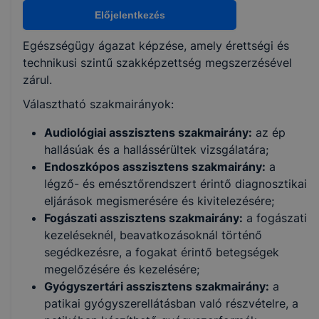
Audiológiai asszisztens
Előjelentkezés
Endoszkópos asszisztens
Fogászati asszisztens
Egészségügy ágazat képzése, amely érettségi és
Gyógyszertári asszisztens
technikusi szintű szakképzettség megszerzésével
Kardiológiai és angiológiai asszisztens
zárul.
Klinikai neuroﬁziológiai asszisztens
Perioperatív asszisztens
Választható szakmairányok:
Radiográﬁai asszisztens
Audiológiai asszisztens szakmairány:
az ép
hallásúak és a hallássérültek vizsgálatára;
KKK/PTT
Endoszkópos asszisztens szakmairány:
a
KKK letöltése (pdf)
légző- és emésztőrendszert érintő diagnosztikai
PTT letöltése (pdf)
eljárások megismerésére és kivitelezésére;
Fogászati asszisztens szakmairány:
a fogászati
kezeléseknél, beavatkozásoknál történő
Okleveles technikusképzés
segédkezésre, a fogakat érintő betegségek
Nem
megelőzésére és kezelésére;
Gyógyszertári asszisztens szakmairány:
a
patikai gyógyszerellátásban való részvételre, a