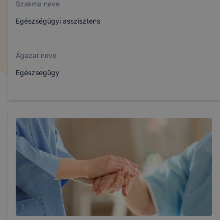
Szakma neve
Egészségügyi asszisztens
Ágazat neve
Egészségügy
Szakmajegyzék száma
509130302
Képzés időtartama
1.5 év
Választható szakmairányok: