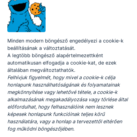
asszisztens
szakmairány !!!
📆
KÉPZÉS DÁTUMAI
Képzés időtartama: 1,5 év
Beiratkozás: 2026. augusztus 26. 14:00-17:00
Minden modern böngésző engedélyezi a cookie-k
Szükséges dokumentumok, amelyekből az
eredeti
beállításának a változtatását.
és másolat is
legyen Önnél:
A legtöbb böngésző alapértelmezettként
személyazonosító igazolvány (mindkét oldala)
automatikusan elfogadja a cookie-kat, de ezek
lakcímkártya
általában megváltoztathatók.
adóigazolvány
Felhívjuk figyelmét, hogy mivel a cookie-k célja
TAJ kártya
honlapunk használhatóságának és folyamatainak
a képzéshez szükséges végzettség
megkönnyítése vagy lehetővé tétele, a cookie-k
bizonyítványa
alkalmazásának megakadályozása vagy törlése által
1 éven belüli t
üdőszűrő vizsgálat, széklet
előfordulhat, hogy felhasználóink nem lesznek
vizsgálat, Lues szerológia, anti HCV, oltási
képesek honlapunk funkcióinak teljes körű
könyv vagy Hep.B védőoltást igazoló
használatára, vagy a honlap a tervezettől eltérően
dokumentum, labor vizsgálat (vérkép,
fog működni böngészőjében.
májfunkció, vércukor, koleszterin, TSH, ált.