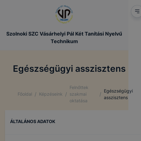
Szolnoki SZC Vásárhelyi Pál Két Tanítási Nyelvű
Technikum
Egészségügyi asszisztens
Felnőttek
Egészségügyi
/
/
/
Főoldal
Képzéseink
szakmai
asszisztens
oktatása
ÁLTALÁNOS ADATOK