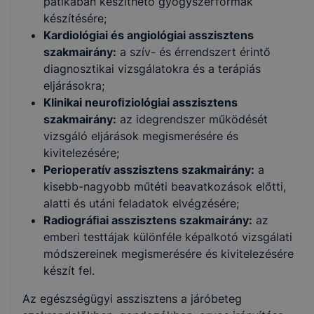
patikában készíthető gyógyszerformák
készítésére;
Kardiológiai és angiológiai asszisztens
szakmairány:
a szív- és érrendszert érintő
diagnosztikai vizsgálatokra és a terápiás
eljárásokra;
Klinikai neuroﬁziológiai asszisztens
szakmairány:
az idegrendszer működését
vizsgáló eljárások megismerésére és
kivitelezésére;
Perioperatív asszisztens szakmairány:
a
kisebb-nagyobb műtéti beavatkozások előtti,
alatti és utáni feladatok elvégzésére;
Radiográﬁai asszisztens szakmairány:
az
emberi testtájak különféle képalkotó vizsgálati
módszereinek megismerésére és kivitelezésére
készít fel.
Az egészségügyi asszisztens a járóbeteg