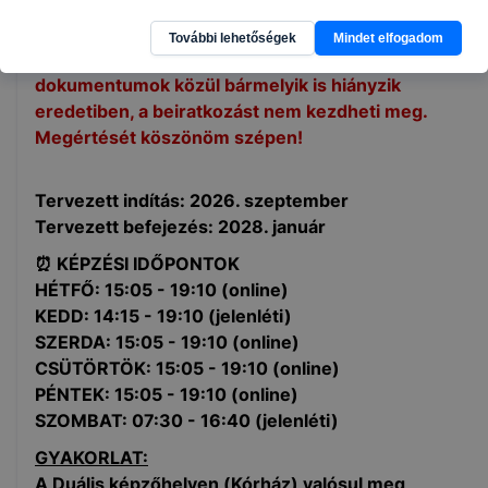
vizelet)
További lehetőségek
Mindet elfogadom
Figyelem! Amennyiben ezen szükséges
dokumentumok közül bármelyik is hiányzik
eredetiben, a beiratkozást nem kezdheti meg.
Megértését köszönöm szépen!
Tervezett indítás: 2026. szeptember
Tervezett befejezés: 2028. január
⏰ KÉPZÉSI IDŐPONTOK
HÉTFŐ: 15:05 - 19:10 (online)
KEDD: 14:15 - 19:10 (jelenléti)
SZERDA: 15:05 - 19:10 (online)
CSÜTÖRTÖK: 15:05 - 19:10 (online)
PÉNTEK: 15:05 - 19:10 (online)
SZOMBAT: 07:30 - 16:40 (jelenléti)
GYAKORLAT:
A Duális képzőhelyen (Kórház) valósul meg