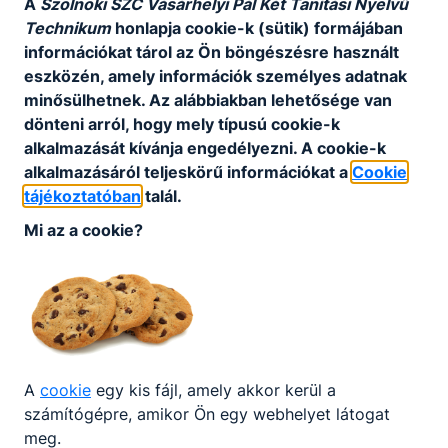
KOMPETENCIAELVÁRÁS
A
Szolnoki SZC Vásárhelyi Pál Két Tanítási Nyelvű
Technikum
honlapja cookie-k (sütik) formájában
Precizitás, jó állóképesség, magas fokú
információkat tárol az Ön böngészésre használt
szervezőkészség, gyors döntésképesség, kiváló
eszközén, amely információk személyes adatnak
konﬂiktusmegoldó készség, gyakorlatias
minősülhetnek. Az alábbiakban lehetősége van
feladatértelmezés, rendszerező képesség,
dönteni arról, hogy mely típusú cookie-k
problémaelemzés és -megoldás, gyors hibaelhárítás,
alkalmazását kívánja engedélyezni. A cookie-k
intenzív munkavégzés, műszaki érzék.
alkalmazásáról teljeskörű információkat a
Cookie
tájékoztatóban
talál.
A SZAKKÉPZETTSÉGGEL RENDELKEZŐ
Mi az a cookie?
AZ EGÉSZSÉGÜGYI ASSZISZTENS
SZAKKÉPZETTSÉGGEL RENDELKEZŐ
előkészíti a rendelőt és a beteget a
vizsgálatokra; közreműködik a vizsgálatok
és a beavatkozások során, önálló
részfeladatokat lát el; betegelőjegyzést,
A
cookie
egy kis fájl, amely akkor kerül a
betegirányítást végez;
számítógépre, amikor Ön egy webhelyet látogat
szükség esetén mentőt hív, betegszállítást
meg.